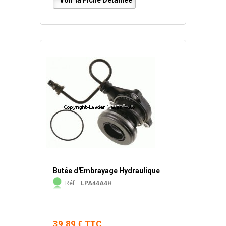
Voir la Fiche Détaillée
Butée d'Embrayage Hydraulique
Réf. :
LPA44A4H
39.89 € TTC