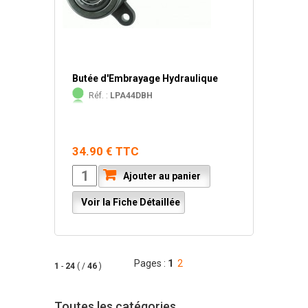
Butée d'Embrayage Hydraulique
Réf. :
LPA44DBH
34.90 € TTC
Ajouter au panier
Voir la Fiche Détaillée
Pages :
1
2
1
-
24
( /
46
)
Toutes les catégories