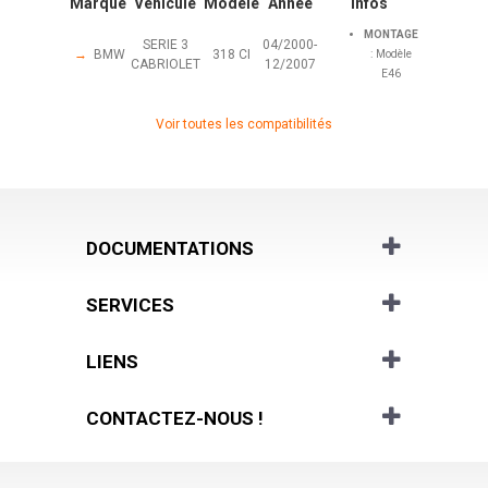
Marque
Véhicule
Modèle
Année
Infos
MONTAGE
SERIE 3
04/2000-
→
BMW
318 CI
: Modèle
CABRIOLET
12/2007
E46
Voir toutes les compatibilités
DOCUMENTATIONS
SERVICES
LIENS
CONTACTEZ-NOUS !