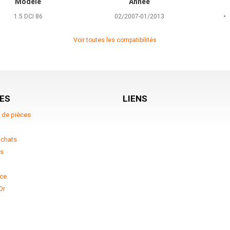
Modèle
Année
1.5 DCI 86
02/2007-01/2013
Voir toutes les compatibilités
ES
LIENS
 de pièces
achats
ts
ce
Or