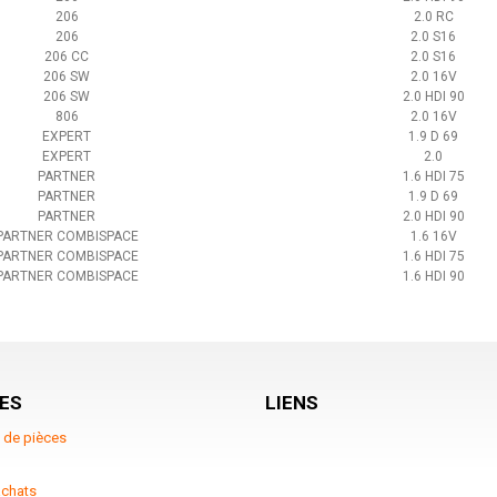
206
2.0 RC
206
2.0 S16
206 CC
2.0 S16
206 SW
2.0 16V
206 SW
2.0 HDI 90
806
2.0 16V
EXPERT
1.9 D 69
EXPERT
2.0
PARTNER
1.6 HDI 75
PARTNER
1.9 D 69
PARTNER
2.0 HDI 90
PARTNER COMBISPACE
1.6 16V
PARTNER COMBISPACE
1.6 HDI 75
PARTNER COMBISPACE
1.6 HDI 90
ES
LIENS
 de pièces
achats