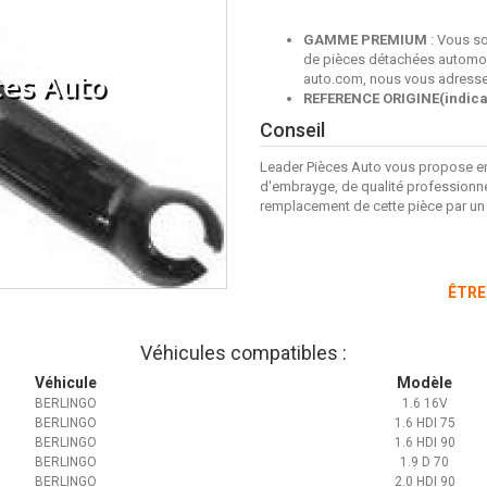
GAMME PREMIUM
: Vous so
de pièces détachées automob
auto.com, nous vous adresser
REFERENCE ORIGINE(indicat
Conseil
Leader Pièces Auto vous propose e
d'embrayge, de qualité professionnel
remplacement de cette pièce par un 
ÊTRE
Véhicules compatibles :
Véhicule
Modèle
BERLINGO
1.6 16V
BERLINGO
1.6 HDI 75
BERLINGO
1.6 HDI 90
BERLINGO
1.9 D 70
BERLINGO
2.0 HDI 90