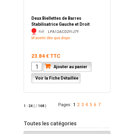
Deux Biellettes de Barres
Stabilisatrice Gauche et Droit
Réf. :
LPA12ACD2YIJ7Y
M'avertir dès que dispo
23.84 € TTC
Ajouter au panier
Voir la Fiche Détaillée
Pages :
1
2
3
4
5
6
7
1
-
24
( /
168
)
Toutes les catégories