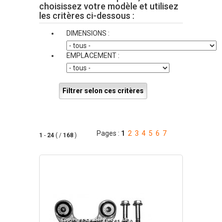
choisissez votre modèle et utilisez
les critères ci-dessous :
DIMENSIONS :
EMPLACEMENT :
Filtrer selon ces critères
Pages :
1
2
3
4
5
6
7
1
-
24
( /
168
)