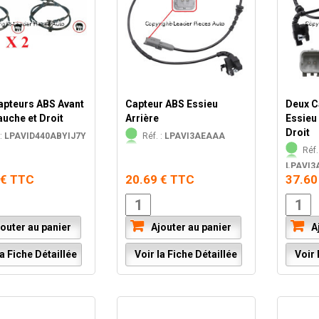
apteurs ABS Avant
Capteur ABS Essieu
Deux C
uche et Droit
Arrière
Essieu
Droit
:
LPAVID440ABYIJ7Y
Réf. :
LPAVI3AEAAA
Réf. 
LPAVI3
 € TTC
20.69 € TTC
37.60
outer au panier
Ajouter au panier
Aj
a Fiche Détaillée
Voir la Fiche Détaillée
Voir l