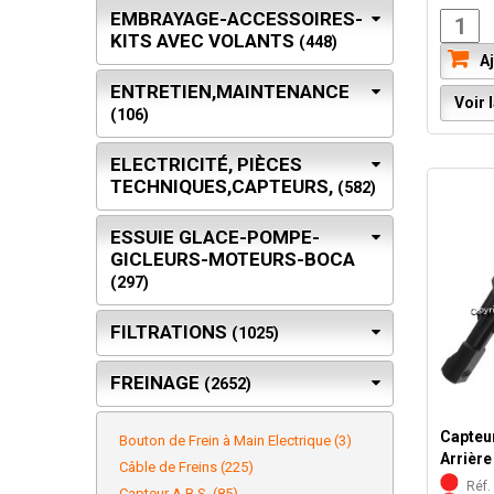
EMBRAYAGE-ACCESSOIRES-
KITS AVEC VOLANTS
(448)
Aj
ENTRETIEN,MAINTENANCE
Voir l
(106)
ELECTRICITÉ, PIÈCES
TECHNIQUES,CAPTEURS,
(582)
ESSUIE GLACE-POMPE-
GICLEURS-MOTEURS-BOCA
(297)
FILTRATIONS
(1025)
FREINAGE
(2652)
Capteu
Bouton de Frein à Main Electrique (3)
Arrière
Câble de Freins (225)
Réf. 
Capteur A.B.S. (85)