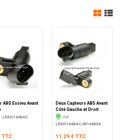
r ABS Essieu Avant
Deux Capteurs ABS Avant
e
Côté Gauche et Droit
 :
LPAVI144BAC
Réf. :
LPAVI144BACJW144B0A
€ TTC
11.29 € TTC