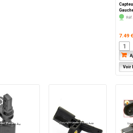
Capteu
Gauch
Réf.
7.49 
Aj
Voir l