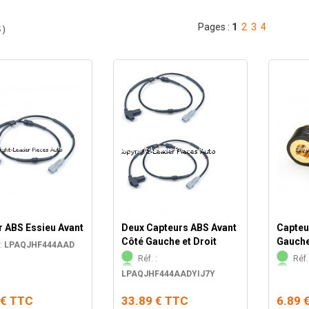
Pages :
1
2
3
4
5
)
r ABS Essieu Avant
Deux Capteurs ABS Avant
Capteu
Côté Gauche et Droit
Gauch
:
LPAQJHF444AAD
Réf. :
Réf.
LPAQJHF444AADYIJ7Y
 € TTC
33.89 € TTC
6.89 