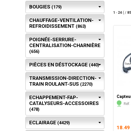
BOUGIES
(179)
1
-
24
( /
8
CHAUFFAGE-VENTILATION-
REFROIDISSEMENT
(863)
POIGNÉE-SERRURE-
CENTRALISATION-CHARNIÈRE
(656)
PIÈCES EN DÉSTOCKAGE
(440)
TRANSMISSION-DIRECTION-
TRAIN ROULANT-SUS
(2270)
Capteu
ECHAPPEMENT-FAP-
CATALYSEURS-ACCESSOIRES
Réf. 
(478)
ECLAIRAGE
(4429)
18.49