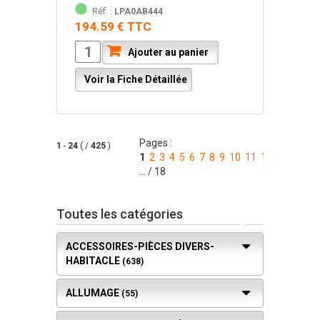
Réf. :
LPA0AB444
194.59 € TTC
Ajouter au panier
Voir la Fiche Détaillée
Pages :
1
-
24
( /
425
)
1
2
3
4
5
6
7
8
9
10
11
12
13
14
... / 18
Toutes les catégories
ACCESSOIRES-PIÈCES DIVERS-
HABITACLE
(638)
ALLUMAGE
(55)