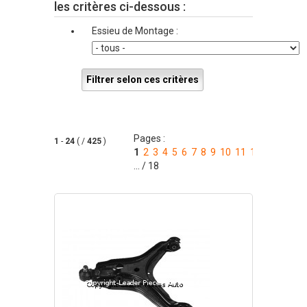
les critères ci-dessous :
Essieu de Montage :
Filtrer selon ces critères
Pages :
1
-
24
( /
425
)
1
2
3
4
5
6
7
8
9
10
11
12
13
14
... / 18