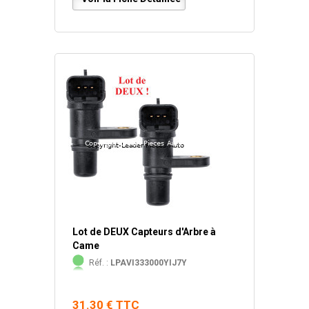
Lot de DEUX Capteurs d'Arbre à
Came
Réf. :
LPAVI333000YIJ7Y
31.30 € TTC