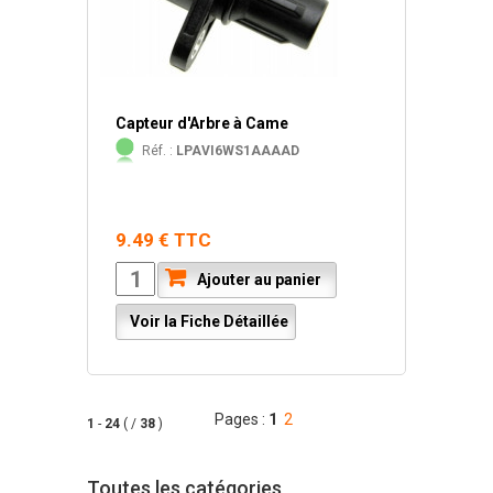
Capteur d'Arbre à Came
Réf. :
LPAVI6WS1AAAAD
9.49 € TTC
Ajouter au panier
Voir la Fiche Détaillée
Pages :
1
2
1
-
24
( /
38
)
Toutes les catégories