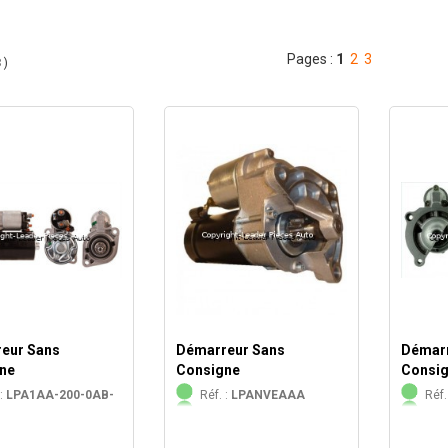
Pages :
1
2
3
3
)
eur Sans
Démarreur Sans
Démarr
ne
Consigne
Consi
:
LPA1AA-200-0AB-
Réf. :
LPANVEAAA
Réf.