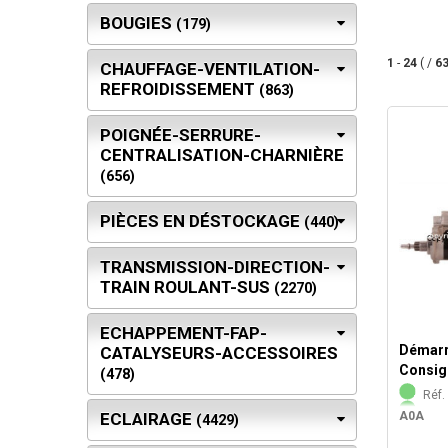
BOUGIES
(179)
1
-
24
( /
6
CHAUFFAGE-VENTILATION-
REFROIDISSEMENT
(863)
POIGNÉE-SERRURE-
CENTRALISATION-CHARNIÈRE
(656)
PIÈCES EN DÉSTOCKAGE
(440)
TRANSMISSION-DIRECTION-
TRAIN ROULANT-SUS
(2270)
ECHAPPEMENT-FAP-
Démarr
CATALYSEURS-ACCESSOIRES
Consig
(478)
Réf. 
ECLAIRAGE
A0A
(4429)