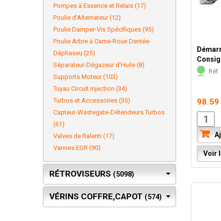
Pompes à Essence et Relais (17)
Poulie d'Alternateur (12)
Poulie Damper-Vis Spécifiques (95)
Poulie Arbre à Came-Roue Dentée-
Démarr
Déphaseu (25)
Consig
Séparateur-Dégazeur d'Huile (8)
Réf. 
Supports Moteur (103)
Tuyau Circuit Injection (34)
Turbos et Accessoires (35)
98.59
Capteur-Wastegate-Détendeurs Turbos
(61)
Aj
Valves de Ralenti (17)
Vannes EGR (90)
Voir l
RÉTROVISEURS
(5098)
VÉRINS COFFRE,CAPOT
(574)