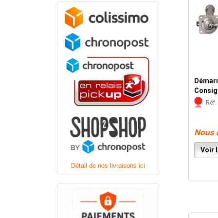
Démarr
Consig
Réf. 
Nous 
Voir l
Détail de nos livraisons ici