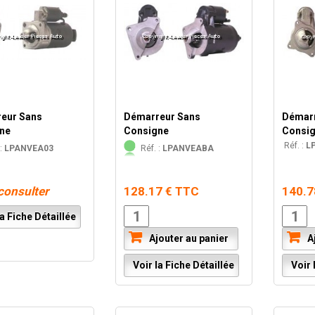
eur Sans
Démarreur Sans
Démarr
ne
Consigne
Consi
Réf. :
L
:
LPANVEA03
Réf. :
LPANVEABA
consulter
128.17 € TTC
140.7
a Fiche Détaillée
Ajouter au panier
Aj
Voir la Fiche Détaillée
Voir l