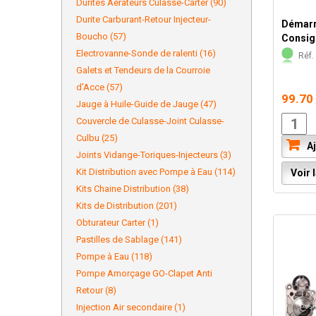
Durites Aérateurs Culasse-Carter (90)
Durite Carburant-Retour Injecteur-
Démarr
Boucho (57)
Consig
Electrovanne-Sonde de ralenti (16)
Réf. 
Galets et Tendeurs de la Courroie
d'Acce (57)
99.70
Jauge à Huile-Guide de Jauge (47)
Couvercle de Culasse-Joint Culasse-
Culbu (25)
Aj
Joints Vidange-Toriques-Injecteurs (3)
Kit Distribution avec Pompe à Eau (114)
Voir l
Kits Chaine Distribution (38)
Kits de Distribution (201)
Obturateur Carter (1)
Pastilles de Sablage (141)
Pompe à Eau (118)
Pompe Amorçage GO-Clapet Anti
Retour (8)
Injection Air secondaire (1)