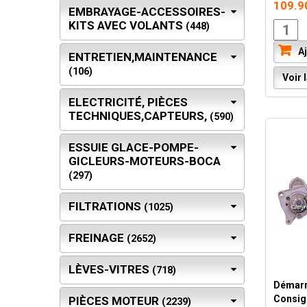
109.9
EMBRAYAGE-ACCESSOIRES-
KITS AVEC VOLANTS
(448)
Aj
ENTRETIEN,MAINTENANCE
(106)
Voir l
ELECTRICITÉ, PIÈCES
TECHNIQUES,CAPTEURS,
(590)
ESSUIE GLACE-POMPE-
GICLEURS-MOTEURS-BOCA
(297)
FILTRATIONS
(1025)
FREINAGE
(2652)
LÈVES-VITRES
(718)
Démarr
Consig
PIÈCES MOTEUR
(2239)