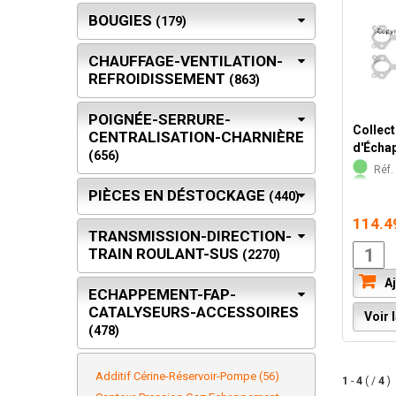
BOUGIES
(179)
CHAUFFAGE-VENTILATION-
REFROIDISSEMENT
(863)
POIGNÉE-SERRURE-
Collect
CENTRALISATION-CHARNIÈRE
d'Écha
(656)
Réf. 
PIÈCES EN DÉSTOCKAGE
(440)
114.4
TRANSMISSION-DIRECTION-
TRAIN ROULANT-SUS
(2270)
Aj
ECHAPPEMENT-FAP-
CATALYSEURS-ACCESSOIRES
Voir l
(478)
Additif Cérine-Réservoir-Pompe (56)
1
-
4
( /
4
)