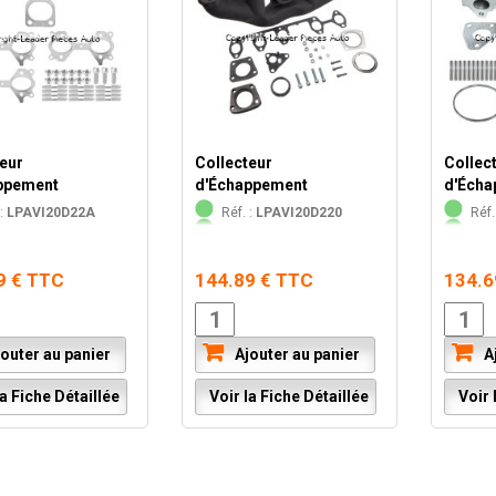
eur
Collecteur
Collec
ppement
d'Échappement
d'Éch
:
LPAVI20D22A
Réf. :
LPAVI20D220
Réf.
9 € TTC
144.89 € TTC
134.6
outer au panier
Ajouter au panier
Aj
a Fiche Détaillée
Voir la Fiche Détaillée
Voir l