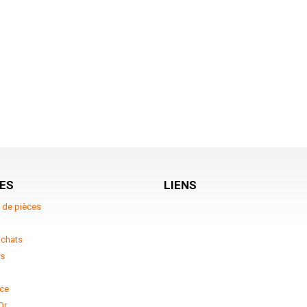
ES
LIENS
 de pièces
achats
ts
ce
Or