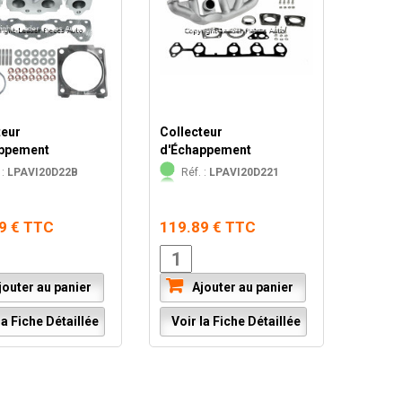
teur
Collecteur
appement
d'Échappement
 :
LPAVI20D22B
Réf. :
LPAVI20D221
9 € TTC
119.89 € TTC
outer au panier
Ajouter au panier
a Fiche Détaillée
Voir la Fiche Détaillée